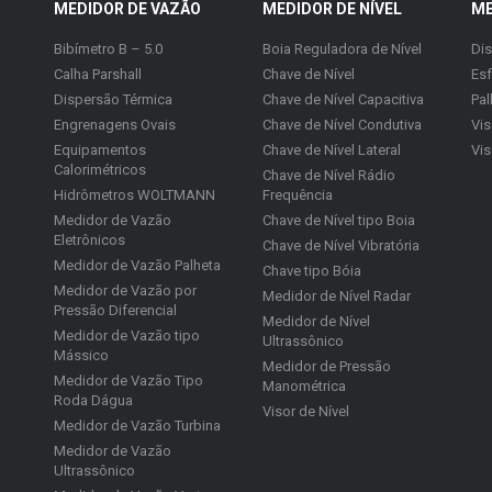
MEDIDOR DE VAZÃO
MEDIDOR DE NÍVEL
ME
Bibímetro B – 5.0
Boia Reguladora de Nível
Di
Calha Parshall
Chave de Nível
Esf
Dispersão Térmica
Chave de Nível Capacitiva
Pal
Engrenagens Ovais
Chave de Nível Condutiva
Vis
Equipamentos
Chave de Nível Lateral
Vis
Calorimétricos
Chave de Nível Rádio
Hidrômetros WOLTMANN
Frequência
Medidor de Vazão
Chave de Nível tipo Boia
Eletrônicos
Chave de Nível Vibratória
Medidor de Vazão Palheta
Chave tipo Bóia
Medidor de Vazão por
Medidor de Nível Radar
Pressão Diferencial
Medidor de Nível
Medidor de Vazão tipo
Ultrassônico
Mássico
Medidor de Pressão
Medidor de Vazão Tipo
Manométrica
Roda Dágua
Visor de Nível
Medidor de Vazão Turbina
Medidor de Vazão
Ultrassônico