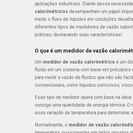
aplicações industriais. Diante dessa necessid
calorimétricos
desempenham um papel importa
medir o fluxo de líquidos em condições desafi
diferentes tipos de medidores de vazão calori
práticas, destacando suas características!
O que é um medidor de vazão calorimét
Um
medidor de vazão calorimétrico
é um dis
fluido em um sistema com base em princípios ca
para medir a vazão de fluidos que não são fa
convencionais, como líquidos corrosivos, visc
Esse tipo de medidor opera com base na ideia
consigo uma quantidade de energia térmica. O 
essa variação de temperatura para determinar a 
Normalmente, o
medidor de vazão calorimét
temperatura, posicionadas em lados opostos d