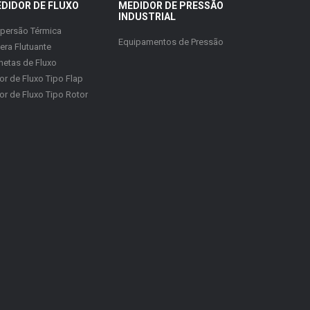
DIDOR DE FLUXO
MEDIDOR DE PRESSÃO
INDUSTRIAL
spersão Térmica
Equipamentos de Pressão
era Flutuante
hetas de Fluxo
or de Fluxo Tipo Flap
or de Fluxo Tipo Rotor