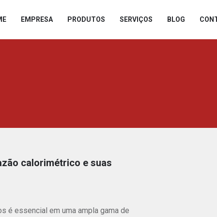
ME
EMPRESA
PRODUTOS
SERVIÇOS
BLOG
CON
MEDIDOR DE VAZÃO
MEDIDOR DE VAZÃO
ROTÂMETRO
MEDIDOR DE NÍVEL
MEDIDOR DE FLUXO
MEDIDOR DE PRESSÃO
INDUSTRIAL
azão calorimétrico e suas
MEDIDOR PARA ANÁLISE
idos é essencial em uma ampla gama de