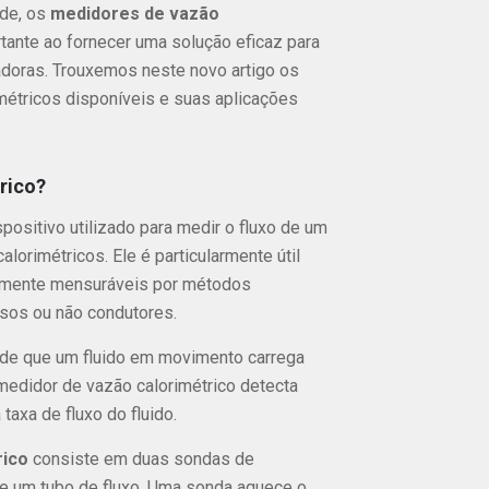
ade, os
medidores de vazão
nte ao fornecer uma solução eficaz para
adoras. Trouxemos neste novo artigo os
métricos disponíveis e suas aplicações
rico?
positivo utilizado para medir o fluxo de um
lorimétricos. Ele é particularmente útil
cilmente mensuráveis por métodos
osos ou não condutores.
 de que um fluido em movimento carrega
medidor de vazão calorimétrico detecta
taxa de fluxo do fluido.
rico
consiste em duas sondas de
e um tubo de fluxo. Uma sonda aquece o