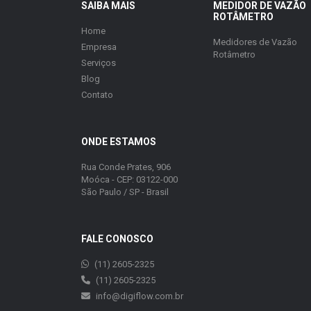
SAIBA MAIS
MEDIDOR DE VAZÃO
ROTÂMETRO
Home
Medidores de Vazão
Empresa
Rotâmetro
Serviços
Blog
Contato
ONDE ESTAMOS
Rua Conde Prates, 906
Moóca - CEP: 03122-000
São Paulo / SP - Brasil
FALE CONOSCO
(11) 2605-2325
(11) 2605-2325
info@digiflow.com.br